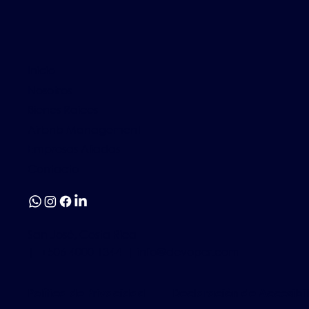
Inicio
Nosotros
Bienes Raíces
Airbnb Management
Empresas Aliadas
Contacto
San José, Costa Rica
| +506 4000 1344 |
info@devopcr.com
Política de Privacidad
Declaración de Accesibi