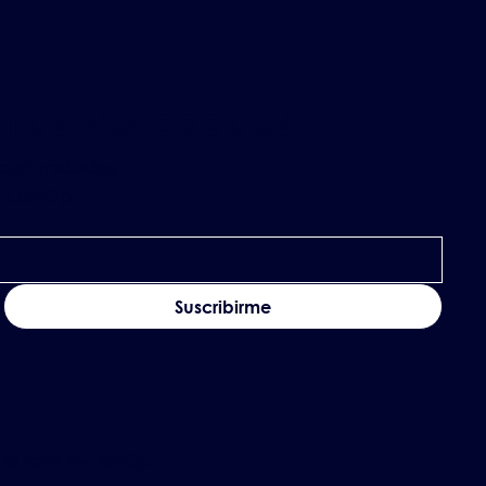
stras Novedades
oportunidades
de DevOp.
Suscribirme
© 2024 by DevOp