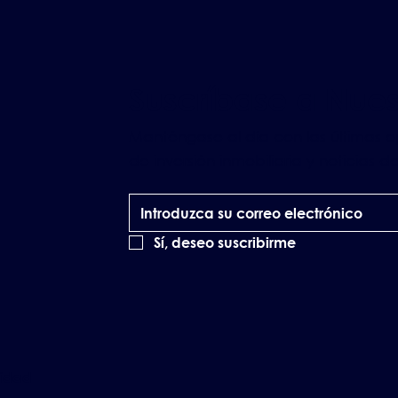
Suscríbase a Nue
Manténgase al día con las últimas 
de inversión inmobiliaria y noticias 
Sí, deseo suscribirme
lidad