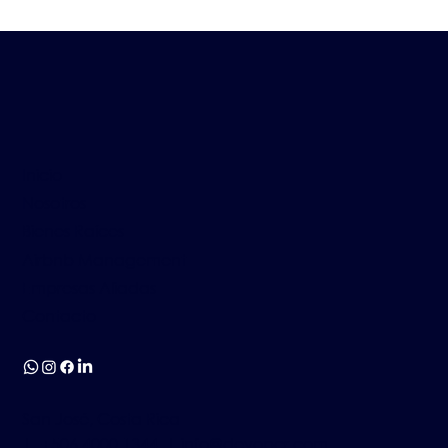
Inicio
Nosotros
Bienes Raíces
Airbnb Management
Empresas Aliadas
Contacto
San José, Costa Rica
| +506 4000 1344 |
info@devopcr.com