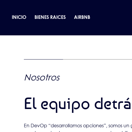
INICIO
BIENES RAICES
AIRBNB
Nosotros
El equipo detr
En DevOp “desarrollamos opciones”, somos un gru