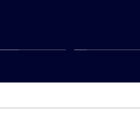
ados hablan por sí
4
dor de bancos
Presencia en provincias