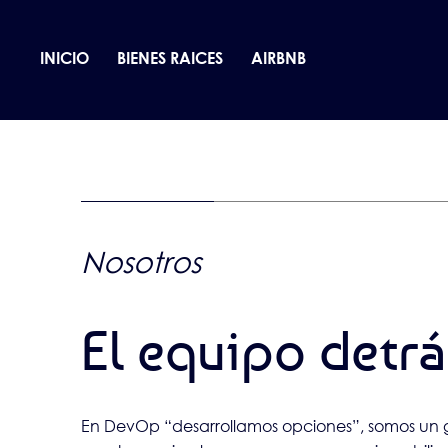
INICIO
BIENES RAICES
AIRBNB
Nosotros
El equipo detr
En DevOp “desarrollamos opciones”, somos un gru