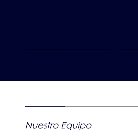
Nuestros result
+42
3
Provee
Colaboradores en el grupo
Nuestro Equipo