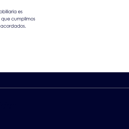
iliaria es
o que cumplimos
s acordados.
ldan