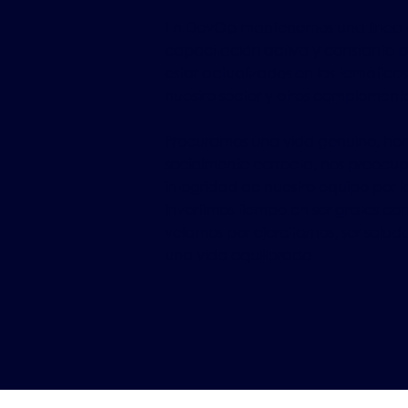
En DevOp mantenemos una línea
capacitación activa y constante p
estar actualizados en las temática
nuestro sector y otros complementa
Procuramos una vida genuino, hon
socialmente correcta, nos preocup
integridad de nuestro equipo por l
invertimos tiempo en ser gratos con
velamos por ejercitarnos, ser salud
una vida equilibrada.