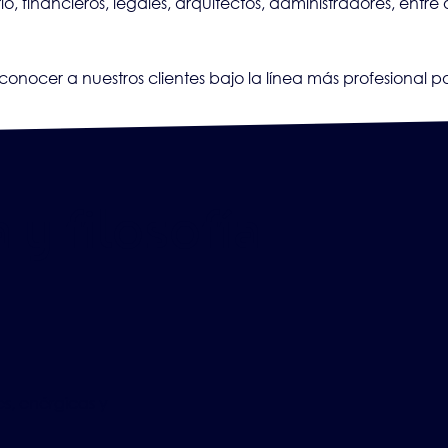
, financieros, legales, arquitectos, administradores, entre
nocer a nuestros clientes bajo la línea más profesional po
 y filosofía
s, enérgicas y