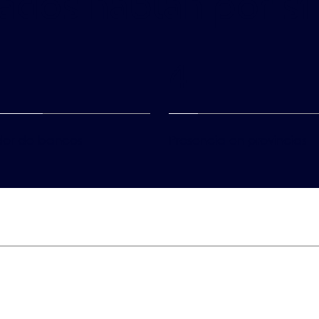
ados hablan por sí
4
dor de bancos
Presencia en provincias