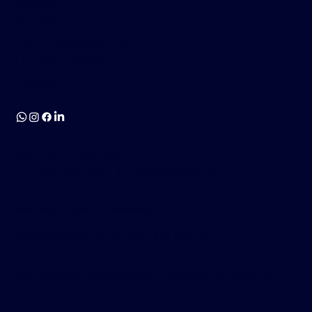
Nosotros
Bienes Raíces
Airbnb Management
Empresas Aliadas
Contacto
San José, Costa Rica
| +506 4000 1344 |
info@devopcr.com
Suscríbase a Nuestras Novedades
Manténgase al día con las últimas
oportunidades
de inversión inmobiliaria y noticias de DevOp.